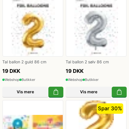
Klovne kostume
Kostume-tilbehør (andet)
Matros, kaptajn og pilot kostume
Mavedanser kostume
Tal ballon 2 guld 86 cm
Tal ballon 2 sølv 86 cm
19 DKK
19 DKK
Mexicaner kostume
Webshop
Butikker
Webshop
Butikker
Vis mere
Vis mere
Nonne, præste, munke kostumer
Spar 30%
Paryk og skæg
Pirat kostume