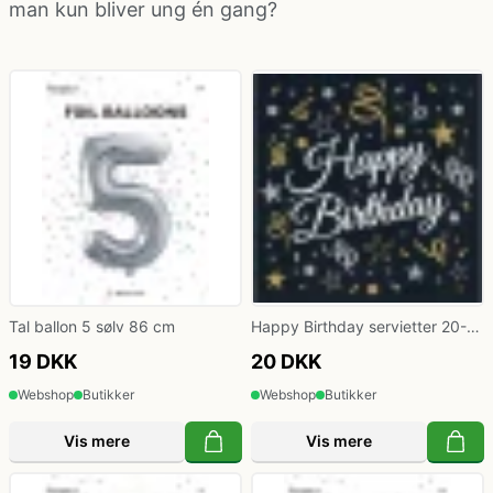
man kun bliver ung én gang?
kæde - billige LED lyskæder
Nytår
Dyrekostume
Påske
Farvede kontaktlinser
Sommer
Gatsby tøj og Gangster kostume
Vinter
Græsk gud kostume
Hatte og masker
Tal ballon 5 sølv 86 cm
Happy Birthday servietter 20-
pak
19 DKK
20 DKK
Hawaii skjorte og kostumer
Webshop
Butikker
Webshop
Butikker
Hippie tøj
Vis mere
Vis mere