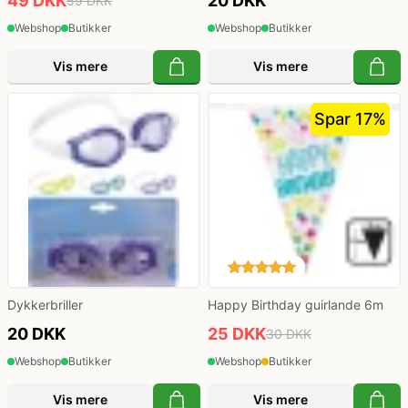
49 DKK
20 DKK
59 DKK
Webshop
Butikker
Webshop
Butikker
Vis mere
Vis mere
Spar 17%
Dykkerbriller
Happy Birthday guirlande 6m
20 DKK
25 DKK
30 DKK
Webshop
Butikker
Webshop
Butikker
Vis mere
Vis mere