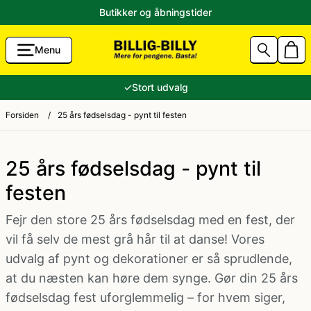
Butikker og åbningstider
Menu
g Accessories
Aalborg Karneval 2026 Kostumer
80'er tøj
✓
Stort udvalg
unst
Sidste skoledag kostume
Andre kostumer
Forsiden
/
25 års fødselsdag - pynt til festen
ik til Lavpris
Fastelavnskostume
Ansigtsmaling og hårfarve
25 års fødselsdag - pynt til
festen
Halloween 2026 - Halloween kostume og pynt
Brandmand kostume
Fejr den store 25 års fødselsdag med en fest, der
vil få selv de mest grå hår til at danse! Vores
tikler
Konfirmation
Cheerleader kostume
udvalg af pynt og dekorationer er så sprudlende,
at du næsten kan høre dem synge. Gør din 25 års
e og ryger-grej
Jul
Cowboy kostume og Indianer kostume
fødselsdag fest uforglemmelig – for hvem siger,