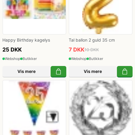
Politi kostume, fange kostume og militær
kostume
Happy Birthday kagelys
Tal ballon 2 guld 35 cm
Strømper og handsker
25 DKK
7 DKK
10 DKK
Webshop
Butikker
Webshop
Butikker
Superhelte kostume
Vis mere
Vis mere
Tyroler kostume
Vinger til kostume