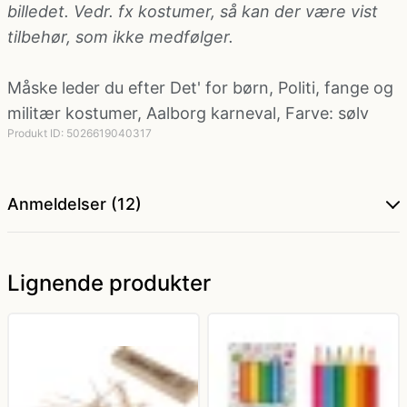
billedet. Vedr. fx kostumer, så kan der være vist
tilbehør, som ikke medfølger.
Politi kostume, fange kostume og militær
kostume
Måske leder du efter
Det' for børn
,
Politi, fange og
militær kostumer
,
Aalborg karneval
,
Farve: sølv
Strømper og handsker
Produkt ID: 5026619040317
Superhelte kostume
Anmeldelser (12)
Tyroler kostume
Lignende produkter
Vinger til kostume