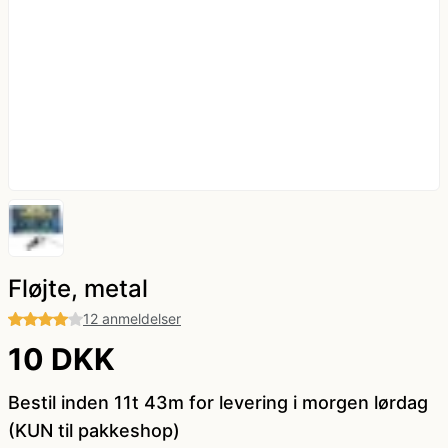
kæde - billige LED lyskæder
Nytår
Dyrekostume
Påske
Farvede kontaktlinser
Sommer
Gatsby tøj og Gangster kostume
Vinter
Græsk gud kostume
Hatte og masker
Fløjte, metal
12 anmeldelser
Hawaii skjorte og kostumer
10 DKK
Hippie tøj
Bestil inden 11t 43m for levering i morgen lørdag
(KUN til pakkeshop)