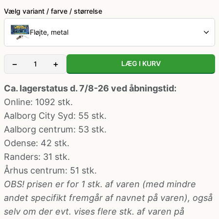
Klovne kostume
Vælg variant / farve / størrelse
Fløjte, metal
Kostume-tilbehør (andet)
−
+
LÆG I KURV
Matros, kaptajn og pilot kostume
Ca. lagerstatus d. 7/8-26 ved åbningstid:
Mavedanser kostume
Online: 1092 stk.
Aalborg City Syd
: 55 stk.
Mexicaner kostume
Aalborg centrum
: 53 stk.
Odense
: 42 stk.
Randers
: 31 stk.
Nonne, præste, munke kostumer
Århus centrum
: 51 stk.
OBS! prisen er for 1 stk. af varen (med mindre
Paryk og skæg
andet specifikt fremgår af navnet på varen), også
selv om der evt. vises flere stk. af varen på
Pirat kostume