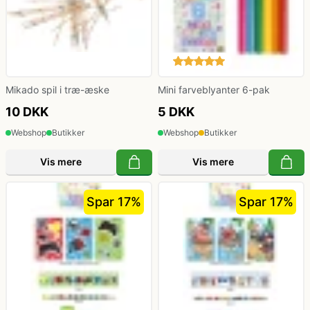
Mikado spil i træ-æske
Mini farveblyanter 6-pak
10 DKK
5 DKK
Webshop
Butikker
Webshop
Butikker
Vis mere
Vis mere
Spar 17%
Spar 17%