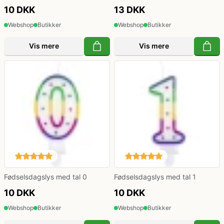
Klovne kostume
10 DKK
13 DKK
Webshop
Butikker
Webshop
Butikker
Kostume-tilbehør (andet)
Vis mere
Vis mere
Matros, kaptajn og pilot kostume
Mavedanser kostume
Mexicaner kostume
Nonne, præste, munke kostumer
Fødselsdagslys med tal 0
Fødselsdagslys med tal 1
10 DKK
10 DKK
Paryk og skæg
Webshop
Butikker
Webshop
Butikker
Pirat kostume