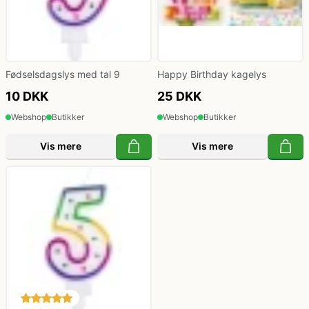
Fødselsdagslys med tal 9
Happy Birthday kagelys
10 DKK
25 DKK
Webshop
Butikker
Webshop
Butikker
Vis mere
Vis mere