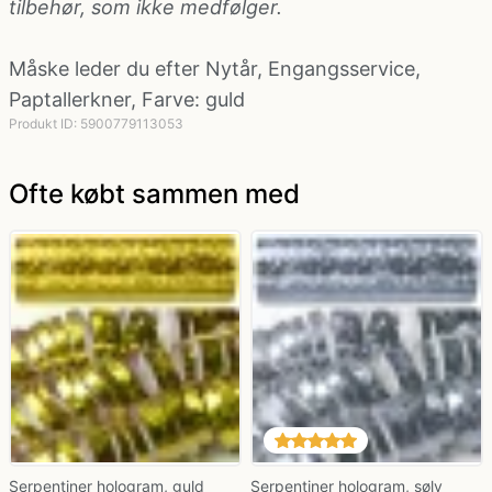
tilbehør, som ikke medfølger.
Måske leder du efter
Nytår
,
Engangsservice
,
Politi kostume, fange kostume og militær
kostume
Paptallerkner
,
Farve: guld
Produkt ID: 5900779113053
Strømper og handsker
Ofte købt sammen med
Superhelte kostume
Tyroler kostume
Vinger til kostume
Serpentiner hologram, guld
Serpentiner hologram, sølv