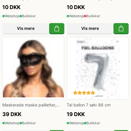
10 DKK
10 DKK
Webshop
Butikker
Webshop
Butikker
Vis mere
Vis mere
Maskerade maske pailletter,
Tal ballon 7 sølv 86 cm
sort
39 DKK
19 DKK
Webshop
Butikker
Webshop
Butikker