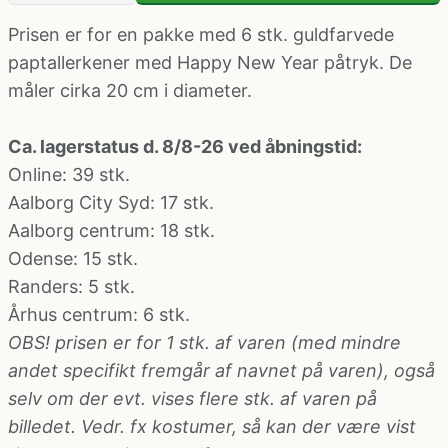
Klovne kostume
Prisen er for en pakke med 6 stk. guldfarvede
paptallerkener med Happy New Year påtryk. De
Kostume-tilbehør (andet)
måler cirka 20 cm i diameter.
Matros, kaptajn og pilot kostume
Ca. lagerstatus d. 8/8-26 ved åbningstid:
Online: 39 stk.
Mavedanser kostume
Aalborg City Syd
: 17 stk.
Aalborg centrum
: 18 stk.
Odense
: 15 stk.
Mexicaner kostume
Randers
: 5 stk.
Århus centrum
: 6 stk.
Nonne, præste, munke kostumer
OBS! prisen er for 1 stk. af varen (med mindre
andet specifikt fremgår af navnet på varen), også
Paryk og skæg
selv om der evt. vises flere stk. af varen på
billedet. Vedr. fx kostumer, så kan der være vist
Pirat kostume