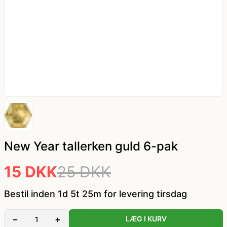
kæde - billige LED lyskæder
Nytår
Dyrekostume
Påske
Farvede kontaktlinser
Sommer
Gatsby tøj og Gangster kostume
Vinter
Græsk gud kostume
Hatte og masker
New Year tallerken guld 6-pak
15 DKK
25 DKK
Hawaii skjorte og kostumer
Bestil inden 1d 5t 25m for levering tirsdag
Hippie tøj
−
+
LÆG I KURV