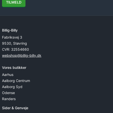
TILMELD
Billig-Billy
Fabriksvej 3
9530, Støvring
CVR: 32554660
webshop@billig-billy.dk
Vores butikker
Aarhus
Aalborg Centrum
Aalborg Syd
Odense
Randers
Sider & Genveje