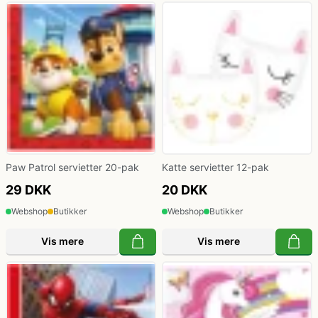
Klovne kostume
Kostume-tilbehør (andet)
Matros, kaptajn og pilot kostume
Mavedanser kostume
Paw Patrol servietter 20-pak
Katte servietter 12-pak
Mexicaner kostume
29 DKK
20 DKK
Webshop
Butikker
Webshop
Butikker
Nonne, præste, munke kostumer
Vis mere
Vis mere
Paryk og skæg
Pirat kostume