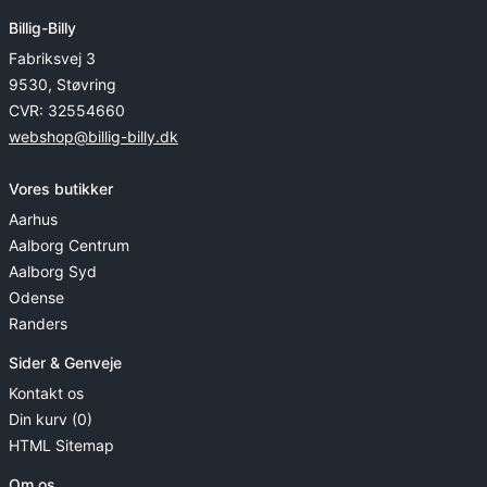
Billig-Billy
Fabriksvej 3
9530, Støvring
CVR: 32554660
webshop@billig-billy.dk
Vores butikker
Aarhus
Aalborg Centrum
Aalborg Syd
Odense
Randers
Sider & Genveje
Kontakt os
Din kurv (0)
HTML Sitemap
Om os