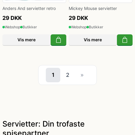
Anders And servietter retro
Mickey Mouse servietter
29 DKK
29 DKK
Webshop
Butikker
Webshop
Butikker
Vis mere
Vis mere
1
2
»
Servietter: Din trofaste
spisepartner