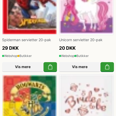
Politi kostume, fange kostume og militær
kostume
Strømper og handsker
Spiderman servietter 20-pak
Unicorn servietter 20-pak
29 DKK
20 DKK
Superhelte kostume
Webshop
Butikker
Webshop
Butikker
Vis mere
Vis mere
Tyroler kostume
Vinger til kostume