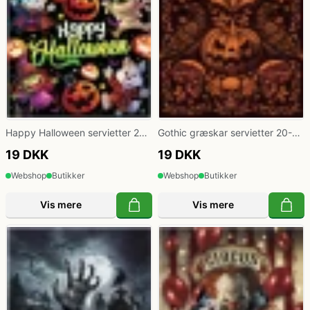
Happy Halloween servietter 20-
Gothic græskar servietter 20-
pk
pak
19 DKK
19 DKK
Webshop
Butikker
Webshop
Butikker
Vis mere
Vis mere