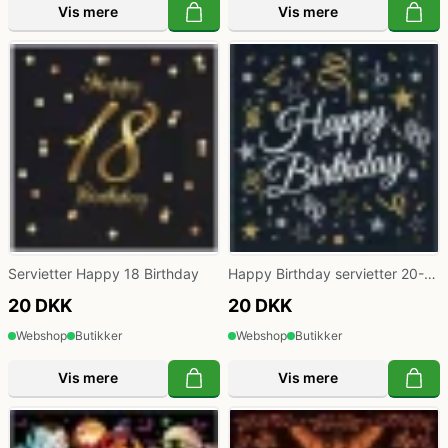
Vis mere
Vis mere
Servietter Happy 18 Birthday
Happy Birthday servietter 20-
pak
20 DKK
20 DKK
Webshop
Butikker
Webshop
Butikker
Vis mere
Vis mere