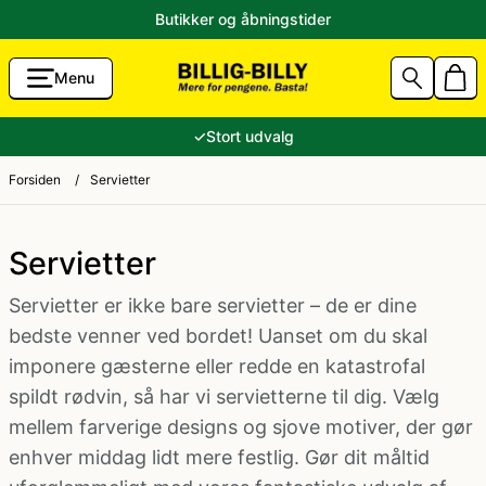
Butikker og åbningstider
Menu
g Accessories
Aalborg Karneval 2026 Kostumer
80'er tøj
✓
Stort udvalg
unst
Sidste skoledag kostume
Andre kostumer
Forsiden
/
Servietter
ik til Lavpris
Fastelavnskostume
Ansigtsmaling og hårfarve
Servietter
Servietter er ikke bare servietter – de er dine
Halloween 2026 - Halloween kostume og pynt
Brandmand kostume
bedste venner ved bordet! Uanset om du skal
imponere gæsterne eller redde en katastrofal
tikler
Konfirmation
Cheerleader kostume
spildt rødvin, så har vi servietterne til dig. Vælg
mellem farverige designs og sjove motiver, der gør
e og ryger-grej
Jul
Cowboy kostume og Indianer kostume
enhver middag lidt mere festlig. Gør dit måltid