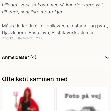
billedet. Vedr. fx kostumer, så kan der være vist
tilbehør, som ikke medfølger.
Politi kostume, fange kostume og militær
kostume
Måske leder du efter
Halloween kostumer og pynt
,
Djævlehorn
,
Fastelavn
,
Fastelavnskostumer
Strømper og handsker
Produkt ID: 8434077166239
Superhelte kostume
Anmeldelser (4)
Tyroler kostume
Ofte købt sammen med
Vinger til kostume