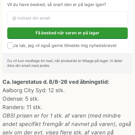
Klovne kostume
Vil du have besked, så snart den er på lager igen?
Kostume-tilbehør (andet)
Få besked når varen er på lager
Matros, kaptajn og pilot kostume
Ja tak, jeg vil også gerne tilmelde mig nyhedsbrevet
Mavedanser kostume
Du vil kun modtage én mail, når produktet er tilbage på lager. Vi deler
ikke din email med andre.
Mexicaner kostume
Ca. lagerstatus d. 8/8-26 ved åbningstid:
Aalborg City Syd
: 12 stk.
Nonne, præste, munke kostumer
Odense
: 5 stk.
Randers
: 11 stk.
OBS! prisen er for 1 stk. af varen (med mindre
Paryk og skæg
andet specifikt fremgår af navnet på varen), også
selv om der evt. vises flere stk. af varen på
Pirat kostume