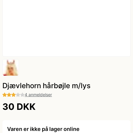
kæde - billige LED lyskæder
Nytår
Dyrekostume
Påske
Farvede kontaktlinser
Sommer
Gatsby tøj og Gangster kostume
Vinter
Græsk gud kostume
Hatte og masker
Djævlehorn hårbøjle m/lys
4 anmeldelser
Hawaii skjorte og kostumer
30 DKK
Hippie tøj
Varen er ikke på lager online