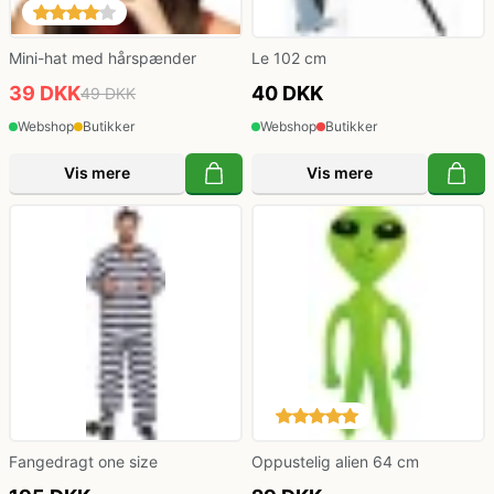
Mini-hat med hårspænder
Le 102 cm
39 DKK
40 DKK
49 DKK
Webshop
Butikker
Webshop
Butikker
Vis mere
Vis mere
Fangedragt one size
Oppustelig alien 64 cm