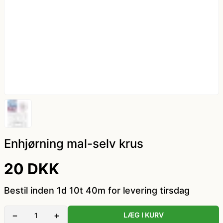
kæde - billige LED lyskæder
Nytår
Dyrekostume
Påske
Farvede kontaktlinser
Sommer
Gatsby tøj og Gangster kostume
Vinter
Græsk gud kostume
Hatte og masker
Enhjørning mal-selv krus
20 DKK
Hawaii skjorte og kostumer
Bestil inden 1d 10t 40m for levering tirsdag
Hippie tøj
−
+
LÆG I KURV