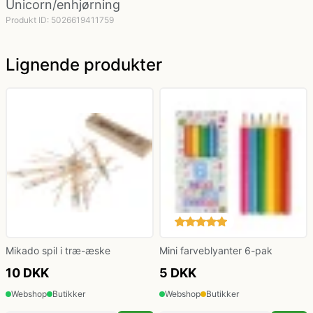
Unicorn/enhjørning
Produkt ID: 5026619411759
Politi kostume, fange kostume og militær
kostume
Lignende produkter
Strømper og handsker
Superhelte kostume
Tyroler kostume
Vinger til kostume
Mikado spil i træ-æske
Mini farveblyanter 6-pak
10 DKK
5 DKK
Webshop
Butikker
Webshop
Butikker