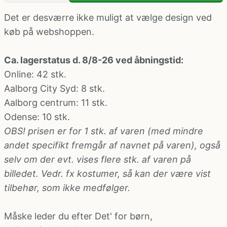
Klovne kostume
Det er desværre ikke muligt at vælge design ved
køb på webshoppen.
Kostume-tilbehør (andet)
Ca. lagerstatus d. 8/8-26 ved åbningstid:
Matros, kaptajn og pilot kostume
Online: 42 stk.
Aalborg City Syd
: 8 stk.
Mavedanser kostume
Aalborg centrum
: 11 stk.
Odense
: 10 stk.
OBS! prisen er for 1 stk. af varen (med mindre
Mexicaner kostume
andet specifikt fremgår af navnet på varen), også
selv om der evt. vises flere stk. af varen på
Nonne, præste, munke kostumer
billedet. Vedr. fx kostumer, så kan der være vist
tilbehør, som ikke medfølger.
Paryk og skæg
Måske leder du efter
Det' for børn
,
Pirat kostume