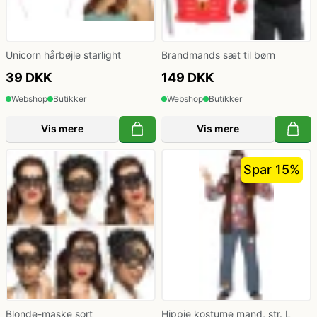
Unicorn hårbøjle starlight
Brandmands sæt til børn
39 DKK
149 DKK
Webshop
Butikker
Webshop
Butikker
Vis mere
Vis mere
Spar 15%
Blonde-maske sort
Hippie kostume mand, str. L