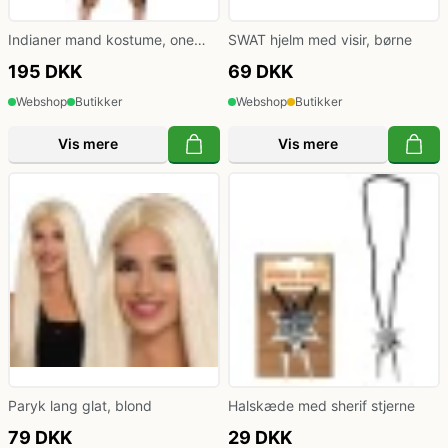
Indianer mand kostume, one
SWAT hjelm med visir, børne
size
195 DKK
69 DKK
Webshop
Butikker
Webshop
Butikker
Vis mere
Vis mere
Paryk lang glat, blond
Halskæde med sherif stjerne
79 DKK
29 DKK