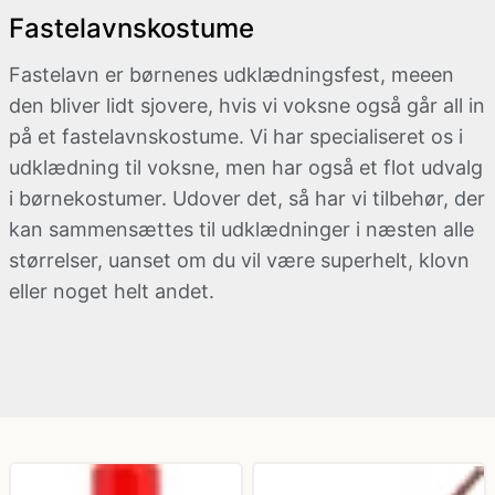
Fastelavnskostume
kæde - billige LED lyskæder
Nytår
Dyrekostume
Fastelavn er børnenes udklædningsfest, meeen
Påske
Farvede kontaktlinser
den bliver lidt sjovere, hvis vi voksne også går all in
på et fastelavnskostume. Vi har specialiseret os i
udklædning til voksne, men har også et flot udvalg
Sommer
Gatsby tøj og Gangster kostume
i
børnekostumer
. Udover det, så har vi tilbehør, der
kan sammensættes til udklædninger i næsten alle
Vinter
Græsk gud kostume
størrelser, uanset om du vil være
superhelt
,
klovn
eller noget helt andet.
Hatte og masker
Hawaii skjorte og kostumer
Hippie tøj