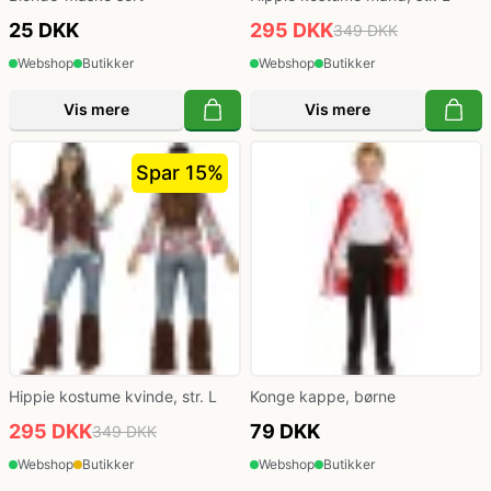
25 DKK
295 DKK
349 DKK
Webshop
Butikker
Webshop
Butikker
Vis mere
Vis mere
Spar 15%
Hippie kostume kvinde, str. L
Konge kappe, børne
295 DKK
79 DKK
349 DKK
Webshop
Butikker
Webshop
Butikker