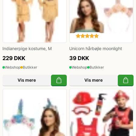
Indianerpige kostume, M
Unicorn hårbøjle moonlight
229 DKK
39 DKK
Webshop
Butikker
Webshop
Butikker
Vis mere
Vis mere