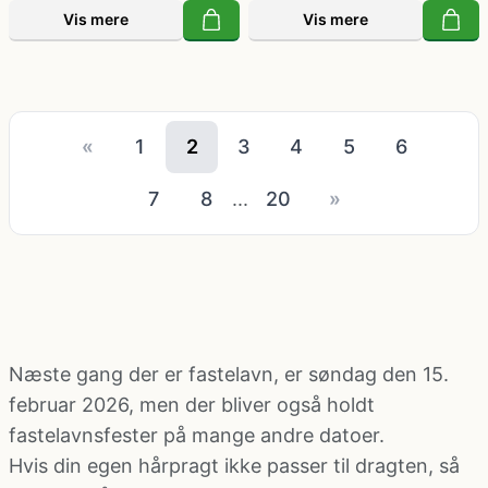
Vis mere
Vis mere
«
1
2
3
4
5
6
7
8
...
20
»
Næste gang der er fastelavn, er søndag den 15.
februar 2026, men der bliver også holdt
fastelavnsfester på mange andre datoer.
Hvis din egen hårpragt ikke passer til dragten, så