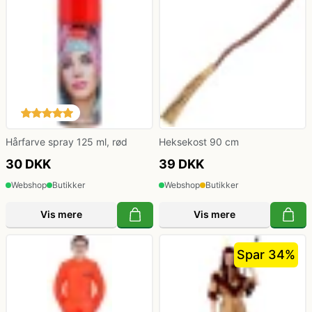
Klovne kostume
Kostume-tilbehør (andet)
Matros, kaptajn og pilot kostume
Mavedanser kostume
Hårfarve spray 125 ml, rød
Heksekost 90 cm
30 DKK
39 DKK
Mexicaner kostume
Webshop
Butikker
Webshop
Butikker
Vis mere
Vis mere
Nonne, præste, munke kostumer
Spar 34%
Paryk og skæg
Pirat kostume