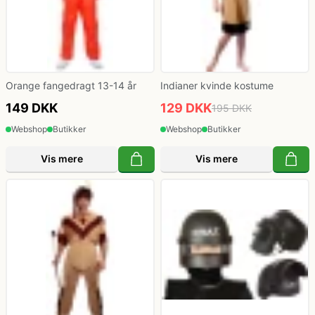
Politi kostume, fange kostume og militær
kostume
Orange fangedragt 13-14 år
Indianer kvinde kostume
Strømper og handsker
149 DKK
129 DKK
195 DKK
Webshop
Butikker
Webshop
Butikker
Superhelte kostume
Vis mere
Vis mere
Tyroler kostume
Vinger til kostume