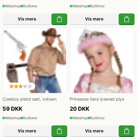
Webshop
Butikker
Webshop
Butikker
Vis mere
Vis mere
Cowboy pistol sæt, voksen
Prinsesse tiara lyserød plys
59 DKK
20 DKK
Webshop
Butikker
Webshop
Butikker
Vis mere
Vis mere