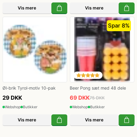
Vis mere
Vis mere
Spar 8%
Øl-brik Tyrol-motiv 10-pak
Beer Pong sæt med 48 dele
29 DKK
69 DKK
75 DKK
Webshop
Butikker
Webshop
Butikker
Vis mere
Vis mere