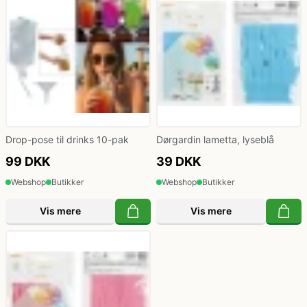
Drop-pose til drinks 10-pak
Dørgardin lametta, lyseblå
99 DKK
39 DKK
Webshop
Butikker
Webshop
Butikker
Vis mere
Vis mere