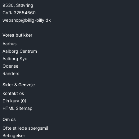
9530, Støvring
CVR: 32554660
webshop@billig-billy.dk
Vores butikker
Aarhus
Aalborg Centrum
Aalborg Syd
Odense
Randers
Sider & Genveje
Kontakt os
Din kurv (0)
HTML Sitemap
Om os
Ofte stillede spørgsmål
Betingelser