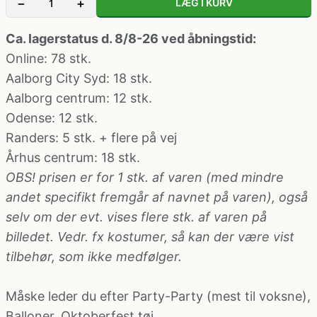
−
+
LÆG I KURV
Klovne kostume
Ca. lagerstatus d. 8/8-26 ved åbningstid:
Kostume-tilbehør (andet)
Online: 78 stk.
Aalborg City Syd
: 18 stk.
Aalborg centrum
: 12 stk.
Matros, kaptajn og pilot kostume
Odense
: 12 stk.
Randers
: 5 stk. + flere på vej
Mavedanser kostume
Århus centrum
: 18 stk.
OBS! prisen er for 1 stk. af varen (med mindre
Mexicaner kostume
andet specifikt fremgår af navnet på varen), også
selv om der evt. vises flere stk. af varen på
Nonne, præste, munke kostumer
billedet. Vedr. fx kostumer, så kan der være vist
tilbehør, som ikke medfølger.
Paryk og skæg
Måske leder du efter
Party-Party (mest til voksne)
,
Balloner
,
Oktoberfest tøj
Pirat kostume