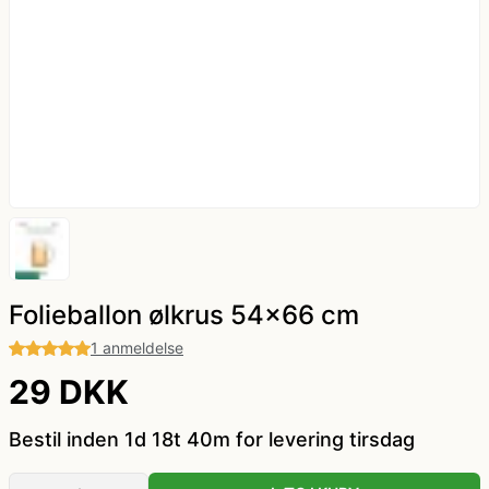
kæde - billige LED lyskæder
Nytår
Dyrekostume
Påske
Farvede kontaktlinser
Sommer
Gatsby tøj og Gangster kostume
Vinter
Græsk gud kostume
Hatte og masker
Folieballon ølkrus 54x66 cm
1 anmeldelse
Hawaii skjorte og kostumer
29 DKK
Hippie tøj
Bestil inden 1d 18t 40m for levering tirsdag