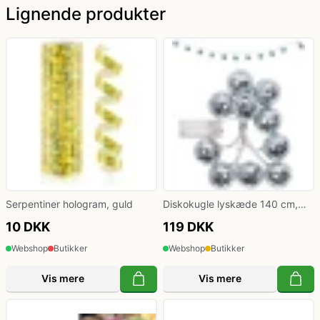
Lignende produkter
Serpentiner hologram, guld
Diskokugle lyskæde 140 cm,
sølv
10 DKK
119 DKK
Webshop
Butikker
Webshop
Butikker
Vis mere
Vis mere