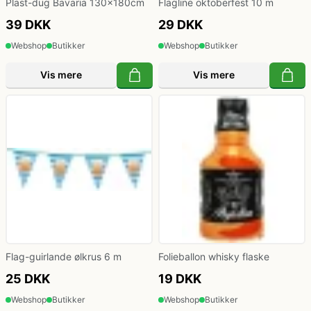
Plast-dug Bavaria 130x180cm
Flagline oktoberfest 10 m
39 DKK
29 DKK
Webshop
Butikker
Webshop
Butikker
Vis mere
Vis mere
Flag-guirlande ølkrus 6 m
Folieballon whisky flaske
25 DKK
19 DKK
Webshop
Butikker
Webshop
Butikker