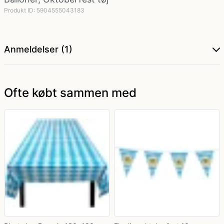
Produkt ID: 5904555043183
Politi kostume, fange kostume og militær
kostume
Anmeldelser (1)
Strømper og handsker
Ofte købt sammen med
Superhelte kostume
Tyroler kostume
Vinger til kostume