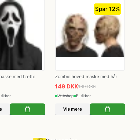
Spar 12%
maske med hætte
Zombie hoved maske med hår
149 DKK
169 DKK
tikker
Webshop
Butikker
e
Vis mere