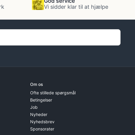
God service
rk
Vi sidder klar til at hjælpe
Om os
Ofte stillede spørgsmål
Betingelser
Job
Nyheder
Nyhedsbrev
Sponsorater