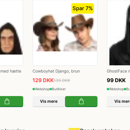
Spar 7%
 med hætte
Cowboyhat Django, brun
GhostFace 
129 DKK
99 DKK
139 DKK
Webshop
Butikker
Webshop
Bu
Vis mere
Vis mer