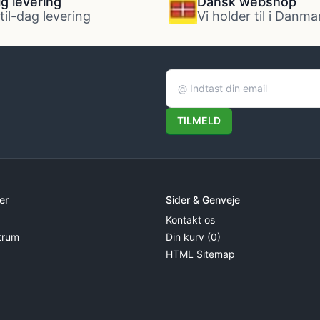
ig levering
Dansk webshop
til-dag levering
Vi holder til i Danma
TILMELD
er
Sider & Genveje
Kontakt os
trum
Din kurv (0)
HTML Sitemap