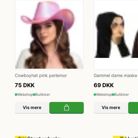
Klovne kostume
Kostume-tilbehør (andet)
Matros, kaptajn og pilot kostume
Mavedanser kostume
Cowboyhat pink perlemor
Gammel dame maske
Mexicaner kostume
75 DKK
69 DKK
Webshop
Butikker
Webshop
Butikker
Nonne, præste, munke kostumer
Vis mere
Vis mere
Paryk og skæg
Pirat kostume