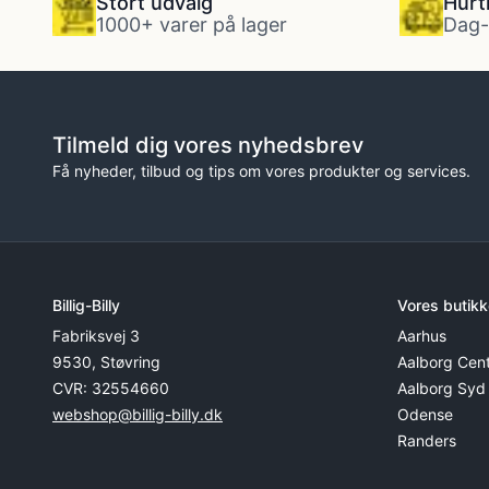
Stort udvalg
Hurt
1000+ varer på lager
Dag-
Politi kostume, fange kostume og militær
kostume
Tilmeld dig vores nyhedsbrev
Strømper og handsker
Få nyheder, tilbud og tips om vores produkter og services.
Superhelte kostume
Tyroler kostume
Billig-Billy
Vores butikk
Fabriksvej 3
Aarhus
Vinger til kostume
9530, Støvring
Aalborg Cen
CVR: 32554660
Aalborg Syd
webshop@billig-billy.dk
Odense
Randers