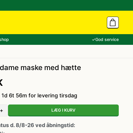
shop
✓
God service
dame maske med hætte
K
 1d 6t 56m for levering tirsdag
+
LÆG I KURV
atus d. 8/8-26 ved åbningstid: