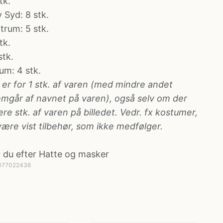
tk.
y Syd
: 8 stk.
ntrum
: 5 stk.
tk.
stk.
rum
: 4 stk.
 er for 1 stk. af varen (med mindre andet
remgår af navnet på varen), også selv om der
lere stk. af varen på billedet. Vedr. fx kostumer,
være vist tilbehør, som ikke medfølger.
 du efter
Hatte og masker
4077022436