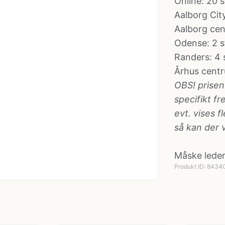
Online: 20 s
Aalborg Cit
Aalborg ce
Odense
: 2 s
Randers
: 4 
Århus cent
OBS! prisen
specifikt f
evt. vises f
så kan der 
Måske leder
Produkt ID: 843