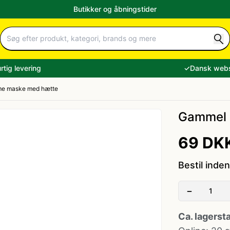
Butikker og åbningstider
rtig levering
✓
Dansk web
e maske med hætte
Gammel 
69 DK
Bestil inden
−
Ca. lagerst