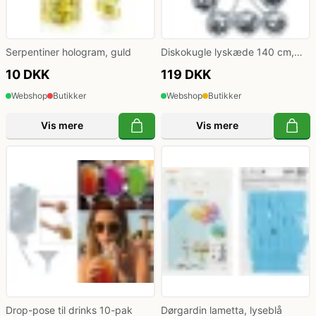
Serpentiner hologram, guld
Diskokugle lyskæde 140 cm,
sølv
10 DKK
119 DKK
Webshop
Butikker
Webshop
Butikker
Vis mere
Vis mere
Drop-pose til drinks 10-pak
Dørgardin lametta, lyseblå