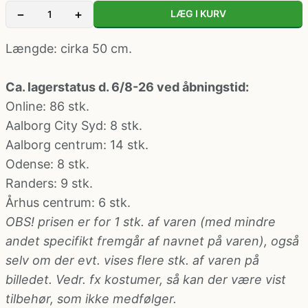
Klovne kostume
−
+
LÆG I KURV
Længde: cirka 50 cm.
Kostume-tilbehør (andet)
Ca. lagerstatus d. 6/8-26 ved åbningstid:
Matros, kaptajn og pilot kostume
Online: 86 stk.
Aalborg City Syd
: 8 stk.
Mavedanser kostume
Aalborg centrum
: 14 stk.
Odense
: 8 stk.
Mexicaner kostume
Randers
: 9 stk.
Århus centrum
: 6 stk.
OBS! prisen er for 1 stk. af varen (med mindre
Nonne, præste, munke kostumer
andet specifikt fremgår af navnet på varen), også
selv om der evt. vises flere stk. af varen på
Paryk og skæg
billedet. Vedr. fx kostumer, så kan der være vist
tilbehør, som ikke medfølger.
Pirat kostume