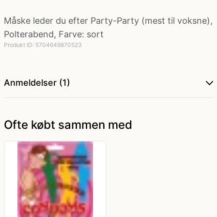
Måske leder du efter
Party-Party (mest til voksne)
,
Politi kostume, fange kostume og militær
Polterabend
,
Farve: sort
kostume
Produkt ID: 5704649870523
Strømper og handsker
Anmeldelser (1)
Superhelte kostume
Ofte købt sammen med
Tyroler kostume
Vinger til kostume