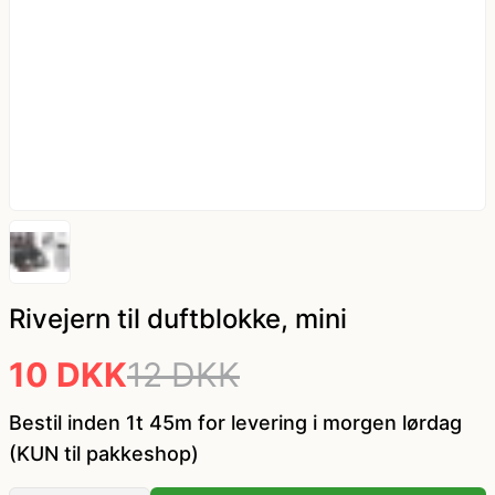
kæde - billige LED lyskæder
Nytår
Dyrekostume
Påske
Farvede kontaktlinser
Sommer
Gatsby tøj og Gangster kostume
Vinter
Græsk gud kostume
Hatte og masker
Rivejern til duftblokke, mini
10 DKK
12 DKK
Hawaii skjorte og kostumer
Bestil inden 1t 45m for levering i morgen lørdag
Hippie tøj
(KUN til pakkeshop)