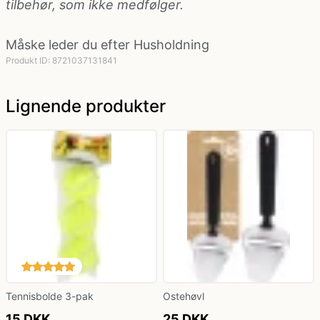
tilbehør, som ikke medfølger.
Måske leder du efter
Husholdning
Politi kostume, fange kostume og militær
kostume
Produkt ID: 8721037131841
Lignende produkter
Strømper og handsker
Superhelte kostume
Tyroler kostume
Vinger til kostume
Tennisbolde 3-pak
Ostehøvl
15 DKK
25 DKK