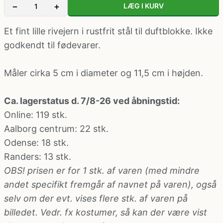
−
+
LÆG I KURV
Klovne kostume
Et fint lille rivejern i rustfrit stål til duftblokke. Ikke
Kostume-tilbehør (andet)
godkendt til fødevarer.
Matros, kaptajn og pilot kostume
Måler cirka 5 cm i diameter og 11,5 cm i højden.
Mavedanser kostume
Ca. lagerstatus d. 7/8-26 ved åbningstid:
Online: 119 stk.
Aalborg centrum
: 22 stk.
Mexicaner kostume
Odense
: 18 stk.
Randers
: 13 stk.
Nonne, præste, munke kostumer
OBS! prisen er for 1 stk. af varen (med mindre
andet specifikt fremgår af navnet på varen), også
Paryk og skæg
selv om der evt. vises flere stk. af varen på
billedet. Vedr. fx kostumer, så kan der være vist
Pirat kostume