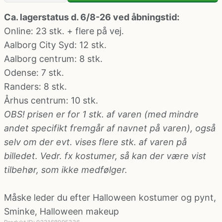
Klovne kostume
Ca. lagerstatus d. 6/8-26 ved åbningstid:
Online: 23 stk. + flere på vej.
Kostume-tilbehør (andet)
Aalborg City Syd
: 12 stk.
Aalborg centrum
: 8 stk.
Matros, kaptajn og pilot kostume
Odense
: 7 stk.
Randers
: 8 stk.
Mavedanser kostume
Århus centrum
: 10 stk.
OBS! prisen er for 1 stk. af varen (med mindre
andet specifikt fremgår af navnet på varen), også
Mexicaner kostume
selv om der evt. vises flere stk. af varen på
billedet. Vedr. fx kostumer, så kan der være vist
Nonne, præste, munke kostumer
tilbehør, som ikke medfølger.
Paryk og skæg
Måske leder du efter
Halloween kostumer og pynt
,
Sminke
,
Halloween makeup
Pirat kostume