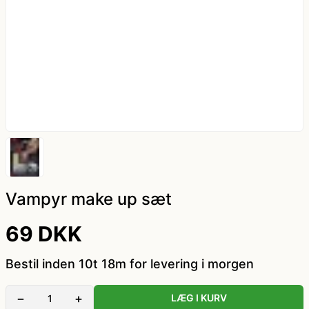
kæde - billige LED lyskæder
Nytår
Dyrekostume
Påske
Farvede kontaktlinser
Sommer
Gatsby tøj og Gangster kostume
Vinter
Græsk gud kostume
Hatte og masker
Vampyr make up sæt
69 DKK
Hawaii skjorte og kostumer
Bestil inden 10t 18m for levering i morgen
Hippie tøj
−
+
LÆG I KURV