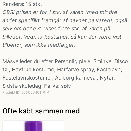
Randers
: 15 stk.
OBS! prisen er for 1 stk. af varen (med mindre
Politi kostume, fange kostume og militær
andet specifikt fremgår af navnet på varen), også
kostume
selv om der evt. vises flere stk. af varen på
billedet. Vedr. fx kostumer, så kan der være vist
Strømper og handsker
tilbehør, som ikke medfølger.
Superhelte kostume
Måske leder du efter
Personlig pleje
,
Sminke
,
Disco
tøj
,
Havfrue kostume
,
Hårfarve spray
,
Fastelavn
,
Fastelavnskostumer
,
Aalborg karneval
,
Nytår
,
Tyroler kostume
Sidste skoledag
,
Farve: sølv
Produkt ID: 5030834011014
Vinger til kostume
Ofte købt sammen med