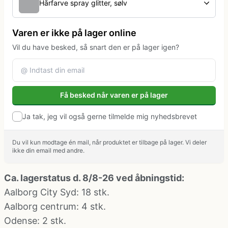
Hårfarve spray glitter, sølv
Klovne kostume
Varen er ikke på lager online
Kostume-tilbehør (andet)
Vil du have besked, så snart den er på lager igen?
Matros, kaptajn og pilot kostume
Få besked når varen er på lager
Mavedanser kostume
Ja tak, jeg vil også gerne tilmelde mig nyhedsbrevet
Mexicaner kostume
Du vil kun modtage én mail, når produktet er tilbage på lager. Vi deler
ikke din email med andre.
Nonne, præste, munke kostumer
Ca. lagerstatus d. 8/8-26 ved åbningstid:
Aalborg City Syd
: 18 stk.
Paryk og skæg
Aalborg centrum
: 4 stk.
Odense
: 2 stk.
Pirat kostume