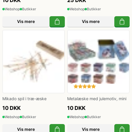
10 DKK
25 DKK
Webshop
Butikker
Webshop
Butikker
Vis mere
Vis mere
Mikado spil i træ-æske
Metalæske med julemotiv, mini
10 DKK
10 DKK
Webshop
Butikker
Webshop
Butikker
Vis mere
Vis mere