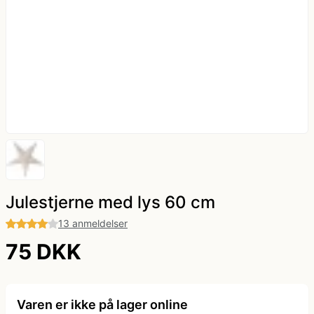
kæde - billige LED lyskæder
Nytår
Dyrekostume
Påske
Farvede kontaktlinser
Sommer
Gatsby tøj og Gangster kostume
Vinter
Græsk gud kostume
Hatte og masker
Julestjerne med lys 60 cm
13 anmeldelser
Hawaii skjorte og kostumer
75 DKK
Hippie tøj
Varen er ikke på lager online