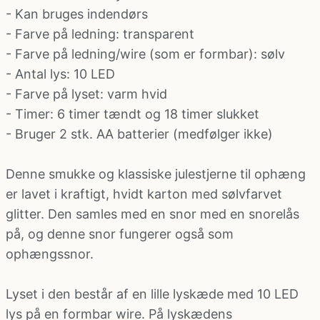
- Kan bruges indendørs
- Farve på ledning: transparent
Politi kostume, fange kostume og militær
- Farve på ledning/wire (som er formbar): sølv
kostume
- Antal lys: 10 LED
- Farve på lyset: varm hvid
Strømper og handsker
- Timer: 6 timer tændt og 18 timer slukket
- Bruger 2 stk. AA batterier (medfølger ikke)
Superhelte kostume
Denne smukke og klassiske julestjerne til ophæng
Tyroler kostume
er lavet i kraftigt, hvidt karton med sølvfarvet
glitter. Den samles med en snor med en snorelås
på, og denne snor fungerer også som
Vinger til kostume
ophængssnor.
Lyset i den består af en lille lyskæde med 10 LED
lys på en formbar wire. På lyskædens