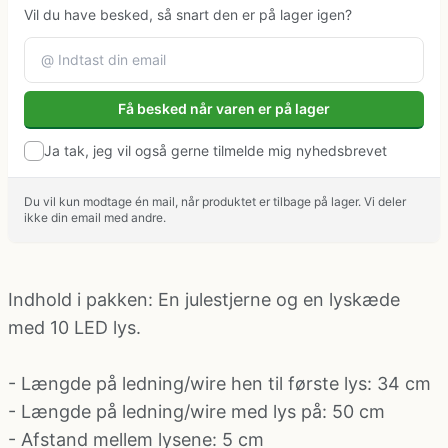
Klovne kostume
Vil du have besked, så snart den er på lager igen?
Kostume-tilbehør (andet)
Få besked når varen er på lager
Matros, kaptajn og pilot kostume
Ja tak, jeg vil også gerne tilmelde mig nyhedsbrevet
Mavedanser kostume
Du vil kun modtage én mail, når produktet er tilbage på lager. Vi deler
ikke din email med andre.
Mexicaner kostume
Indhold i pakken: En julestjerne og en lyskæde
Nonne, præste, munke kostumer
med 10 LED lys.
- Længde på ledning/wire hen til første lys: 34 cm
Paryk og skæg
- Længde på ledning/wire med lys på: 50 cm
- Afstand mellem lysene: 5 cm
Pirat kostume