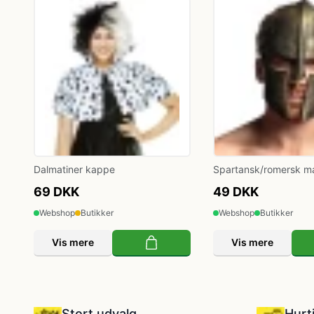
Politi kostume, fange kostume og militær
kostume
Strømper og handsker
Superhelte kostume
Dalmatiner kappe
Spartansk/romersk m
bronze
Tyroler kostume
69 DKK
49 DKK
Webshop
Butikker
Webshop
Butikker
Vinger til kostume
Vis mere
Vis mere
Stort udvalg
Hurt