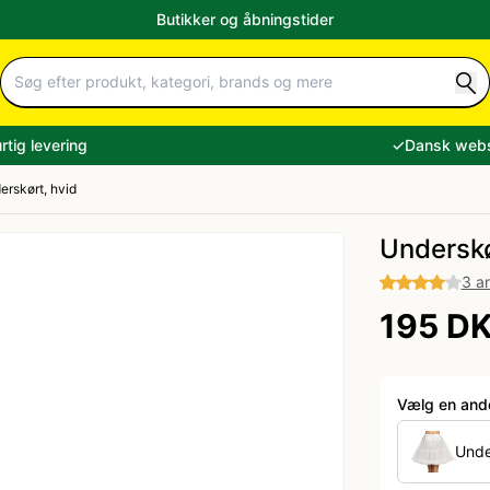
Butikker og åbningstider
rtig levering
✓
Dansk web
erskørt, hvid
Underskø
3 a
195 D
Vælg en anden
Unde