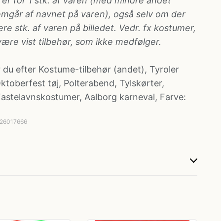
 er for 1 stk. af varen (med mindre andet
remgår af navnet på varen), også selv om der
lere stk. af varen på billedet. Vedr. fx kostumer,
være vist tilbehør, som ikke medfølger.
 du efter
Kostume-tilbehør (andet)
,
Tyroler
ktoberfest tøj
,
Polterabend
,
Tylskørter
,
Fastelavnskostumer
,
Aalborg karneval
,
Farve:
026017666