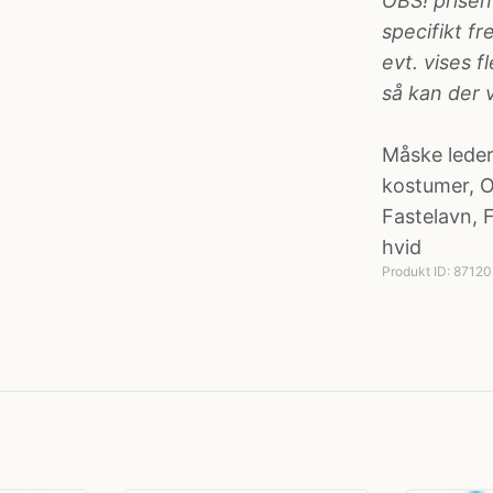
OBS! prisen
specifikt f
evt. vises f
så kan der 
Måske leder
kostumer
,
O
Fastelavn
,
hvid
Produkt ID: 8712