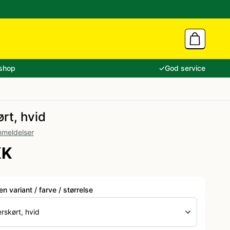
shop
✓
God service
rt, hvid
nmeldelser
KK
 variant / farve / størrelse
rskørt, hvid