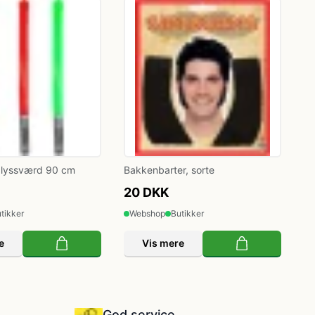
 lyssværd 90 cm
Bakkenbarter, sorte
20 DKK
tikker
Webshop
Butikker
e
Vis mere
God service