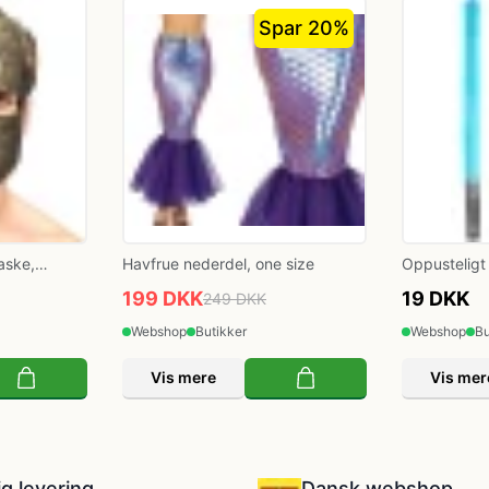
Spar 20%
aske,
Havfrue nederdel, one size
Oppusteligt
199 DKK
19 DKK
249 DKK
Webshop
Butikker
Webshop
Bu
Vis mere
Vis mer
ig levering
Dansk webshop