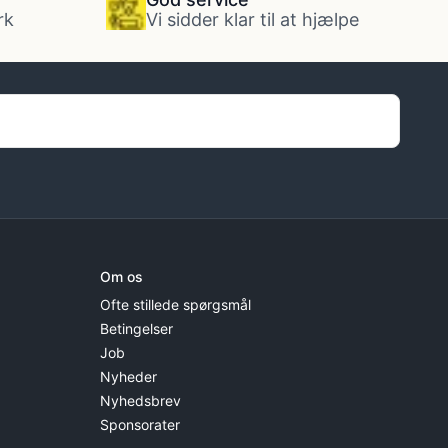
rk
Vi sidder klar til at hjælpe
Om os
Ofte stillede spørgsmål
Betingelser
Job
Nyheder
Nyhedsbrev
Sponsorater