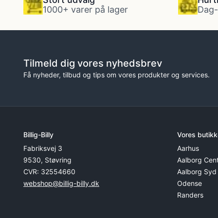
1000+ varer på lager
Dag-
Tilmeld dig vores nyhedsbrev
Få nyheder, tilbud og tips om vores produkter og services.
Billig-Billy
Vores butikk
Fabriksvej 3
Aarhus
9530, Støvring
Aalborg Cen
CVR: 32554660
Aalborg Syd
webshop@billig-billy.dk
Odense
Randers