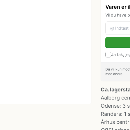
Varen er i
Vil du have b
Ja tak, j
Du vil kun modt
med andre.
Ca. lagerst
Aalborg ce
Odense
: 3 s
Randers
: 1 
Århus cent