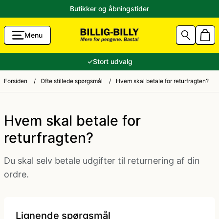
Butikker og åbningstider
Menu
g Accessories
Aalborg Karneval 2026 Kostumer
80'er tøj
✓
Stort udvalg
unst
Sidste skoledag kostume
Andre kostumer
Forsiden
/
Ofte stillede spørgsmål
/
Hvem skal betale for returfragten?
ik til Lavpris
Fastelavnskostume
Ansigtsmaling og hårfarve
Hvem skal betale for
returfragten?
Halloween 2026 - Halloween kostume og pynt
Brandmand kostume
Du skal selv betale udgifter til returnering af din
tikler
Konfirmation
Cheerleader kostume
ordre.
e og ryger-grej
Jul
Cowboy kostume og Indianer kostume
Lignende spørgsmål