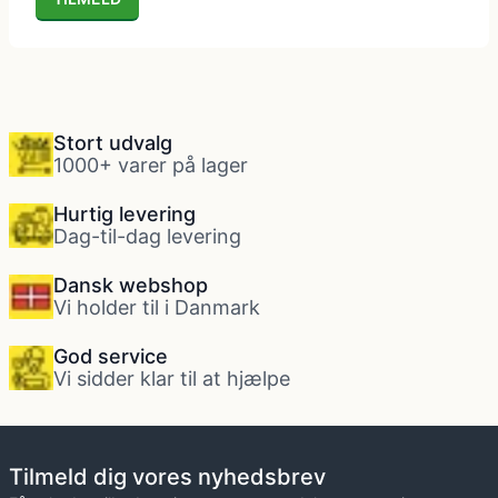
Politi kostume, fange kostume og militær
kostume
Stort udvalg
Strømper og handsker
1000+ varer på lager
Hurtig levering
Superhelte kostume
Dag-til-dag levering
Dansk webshop
Tyroler kostume
Vi holder til i Danmark
God service
Vinger til kostume
Vi sidder klar til at hjælpe
Tilmeld dig vores nyhedsbrev