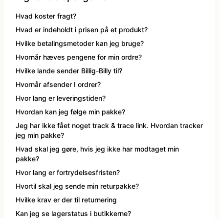
kæde - billige LED lyskæder
Nytår
Dyrekostume
Hvad koster fragt?
Hvad er indeholdt i prisen på et produkt?
Hvilke betalingsmetoder kan jeg bruge?
Påske
Farvede kontaktlinser
Hvornår hæves pengene for min ordre?
Hvilke lande sender Billig-Billy til?
Sommer
Gatsby tøj og Gangster kostume
Hvornår afsender I ordrer?
Hvor lang er leveringstiden?
Vinter
Græsk gud kostume
Hvordan kan jeg følge min pakke?
Jeg har ikke fået noget track & trace link. Hvordan tracker
Hatte og masker
jeg min pakke?
Hvad skal jeg gøre, hvis jeg ikke har modtaget min
pakke?
Hawaii skjorte og kostumer
Hvor lang er fortrydelsesfristen?
Hvortil skal jeg sende min returpakke?
Hippie tøj
Hvilke krav er der til returnering
Kan jeg se lagerstatus i butikkerne?