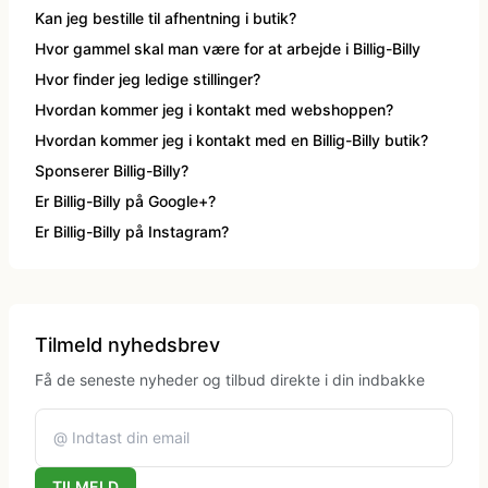
Klovne kostume
Kan jeg bestille til afhentning i butik?
Hvor gammel skal man være for at arbejde i Billig-Billy
Hvor finder jeg ledige stillinger?
Kostume-tilbehør (andet)
Hvordan kommer jeg i kontakt med webshoppen?
Hvordan kommer jeg i kontakt med en Billig-Billy butik?
Matros, kaptajn og pilot kostume
Sponserer Billig-Billy?
Er Billig-Billy på Google+?
Mavedanser kostume
Er Billig-Billy på Instagram?
Mexicaner kostume
Tilmeld nyhedsbrev
Nonne, præste, munke kostumer
Få de seneste nyheder og tilbud direkte i din indbakke
Paryk og skæg
TILMELD
Pirat kostume