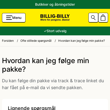
Butikker og åbningstider
Menu
g Accessories
Aalborg Karneval 2026 Kostumer
80'er tøj
✓
Stort udvalg
unst
Sidste skoledag kostume
Andre kostumer
Forsiden
/
Ofte stillede spørgsmål
/
Hvordan kan jeg følge min pakke?
ik til Lavpris
Fastelavnskostume
Ansigtsmaling og hårfarve
Hvordan kan jeg følge min
pakke?
Halloween 2026 - Halloween kostume og pynt
Brandmand kostume
Du kan følge din pakke via track & trace linket du
tikler
Konfirmation
Cheerleader kostume
har fået på e-mail da vi sendte pakken.
e og ryger-grej
Jul
Cowboy kostume og Indianer kostume
Lignende spørgsmål