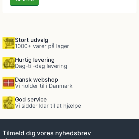
Politi kostume, fange kostume og militær
kostume
Stort udvalg
Strømper og handsker
1000+ varer på lager
Hurtig levering
Superhelte kostume
Dag-til-dag levering
Dansk webshop
Tyroler kostume
Vi holder til i Danmark
God service
Vinger til kostume
Vi sidder klar til at hjælpe
Tilmeld dig vores nyhedsbrev