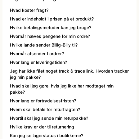
kæde - billige LED lyskæder
Nytår
Dyrekostume
Hvad koster fragt?
Hvad er indeholdt i prisen på et produkt?
Hvilke betalingsmetoder kan jeg bruge?
Påske
Farvede kontaktlinser
Hvornår hæves pengene for min ordre?
Hvilke lande sender Billig-Billy til?
Sommer
Gatsby tøj og Gangster kostume
Hvornår afsender I ordrer?
Hvor lang er leveringstiden?
Vinter
Græsk gud kostume
Jeg har ikke fået noget track & trace link. Hvordan tracker
jeg min pakke?
Hatte og masker
Hvad skal jeg gøre, hvis jeg ikke har modtaget min
pakke?
Hvor lang er fortrydelsesfristen?
Hawaii skjorte og kostumer
Hvem skal betale for returfragten?
Hvortil skal jeg sende min returpakke?
Hippie tøj
Hvilke krav er der til returnering
Kan jeg se lagerstatus i butikkerne?