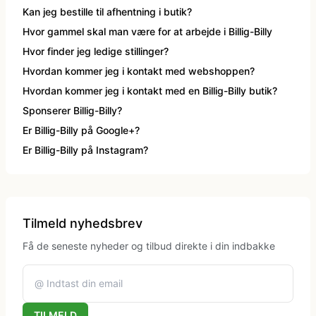
Klovne kostume
Kan jeg bestille til afhentning i butik?
Hvor gammel skal man være for at arbejde i Billig-Billy
Hvor finder jeg ledige stillinger?
Kostume-tilbehør (andet)
Hvordan kommer jeg i kontakt med webshoppen?
Hvordan kommer jeg i kontakt med en Billig-Billy butik?
Matros, kaptajn og pilot kostume
Sponserer Billig-Billy?
Er Billig-Billy på Google+?
Mavedanser kostume
Er Billig-Billy på Instagram?
Mexicaner kostume
Tilmeld nyhedsbrev
Nonne, præste, munke kostumer
Få de seneste nyheder og tilbud direkte i din indbakke
Paryk og skæg
TILMELD
Pirat kostume