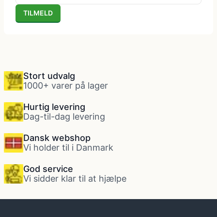
TILMELD
Politi kostume, fange kostume og militær
kostume
Strømper og handsker
Stort udvalg
1000+ varer på lager
Superhelte kostume
Hurtig levering
Dag-til-dag levering
Tyroler kostume
Dansk webshop
Vi holder til i Danmark
Vinger til kostume
God service
Vi sidder klar til at hjælpe