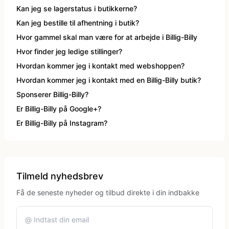
Klovne kostume
Kan jeg se lagerstatus i butikkerne?
Kan jeg bestille til afhentning i butik?
Hvor gammel skal man være for at arbejde i Billig-Billy
Kostume-tilbehør (andet)
Hvor finder jeg ledige stillinger?
Hvordan kommer jeg i kontakt med webshoppen?
Matros, kaptajn og pilot kostume
Hvordan kommer jeg i kontakt med en Billig-Billy butik?
Sponserer Billig-Billy?
Mavedanser kostume
Er Billig-Billy på Google+?
Er Billig-Billy på Instagram?
Mexicaner kostume
Nonne, præste, munke kostumer
Tilmeld nyhedsbrev
Få de seneste nyheder og tilbud direkte i din indbakke
Paryk og skæg
Pirat kostume