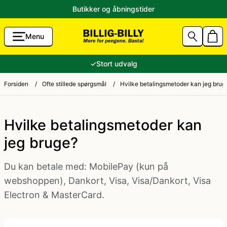
Butikker og åbningstider
Menu
g Accessories
Aalborg Karneval 2026 Kostumer
80'er tøj
✓
Stort udvalg
unst
Sidste skoledag kostume
Andre kostumer
Forsiden
/
Ofte stillede spørgsmål
/
Hvilke betalingsmetoder kan jeg brug
ik til Lavpris
Fastelavnskostume
Ansigtsmaling og hårfarve
Hvilke betalingsmetoder kan
jeg bruge?
Halloween 2026 - Halloween kostume og pynt
Brandmand kostume
Du kan betale med: MobilePay (kun på
tikler
Konfirmation
Cheerleader kostume
webshoppen), Dankort, Visa, Visa/Dankort, Visa
Electron & MasterCard.
e og ryger-grej
Jul
Cowboy kostume og Indianer kostume