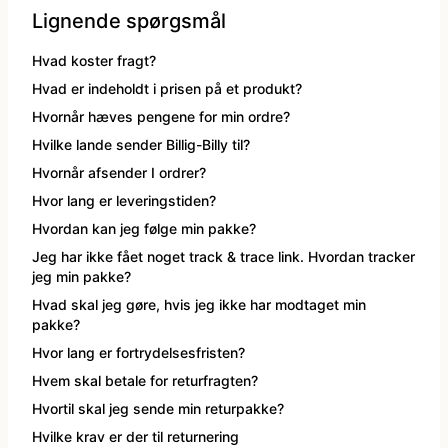
Lignende spørgsmål
kæde - billige LED lyskæder
Nytår
Dyrekostume
Hvad koster fragt?
Hvad er indeholdt i prisen på et produkt?
Påske
Farvede kontaktlinser
Hvornår hæves pengene for min ordre?
Hvilke lande sender Billig-Billy til?
Sommer
Gatsby tøj og Gangster kostume
Hvornår afsender I ordrer?
Hvor lang er leveringstiden?
Vinter
Græsk gud kostume
Hvordan kan jeg følge min pakke?
Jeg har ikke fået noget track & trace link. Hvordan tracker
Hatte og masker
jeg min pakke?
Hvad skal jeg gøre, hvis jeg ikke har modtaget min
pakke?
Hawaii skjorte og kostumer
Hvor lang er fortrydelsesfristen?
Hvem skal betale for returfragten?
Hippie tøj
Hvortil skal jeg sende min returpakke?
Hvilke krav er der til returnering